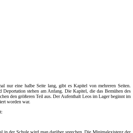
l nur eine halbe Seite lang, gibt es Kapitel von mehreren Seiten.
d Deportation stehen am Anfang. Die Kapitel, die das Bemühen des
hen den größeren Teil aus. Der Aufenthalt Leos im Lager beginnt im
tiert worden war.
t:
al in der Schule wird man darüber sprechen. Die Minimalexistenz der