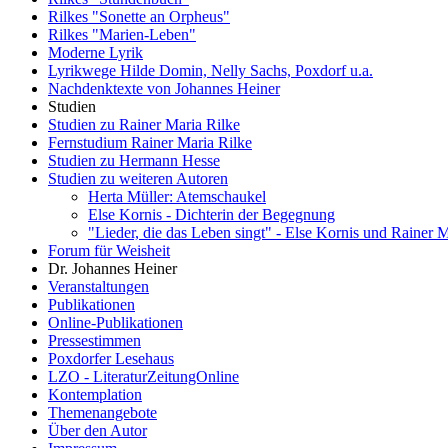
Rilkes "Sonette an Orpheus"
Rilkes "Marien-Leben"
Moderne Lyrik
Lyrikwege Hilde Domin, Nelly Sachs, Poxdorf u.a.
Nachdenktexte von Johannes Heiner
Studien
Studien zu Rainer Maria Rilke
Fernstudium Rainer Maria Rilke
Studien zu Hermann Hesse
Studien zu weiteren Autoren
Herta Müller: Atemschaukel
Else Kornis - Dichterin der Begegnung
"Lieder, die das Leben singt" - Else Kornis und Rainer M
Forum für Weisheit
Dr. Johannes Heiner
Veranstaltungen
Publikationen
Online-Publikationen
Pressestimmen
Poxdorfer Lesehaus
LZO - LiteraturZeitungOnline
Kontemplation
Themenangebote
Über den Autor