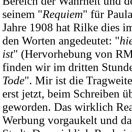
Bereich der Wahrheit und de
seinem "
Requiem
" für Pau
Jahre 1908 hat Rilke dies i
den Worten angedeutet: "
hi
ist
" (Hervorhebung von RM
finden wir im dritten Stund
Tode
". Mir ist die Tragwei
erst jetzt, beim Schreiben ü
geworden. Das wirklich Real
Werbung vorgaukelt und das