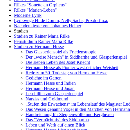
Rilkes "Sonette an Orpheus"
Rilkes "Marien-Leben"
Moderne Lyrik
Lyrikwege Hilde Domin, Nelly Sachs, Poxdorf u.a.
Nachdenktexte von Johannes Heiner
Studien
Studien zu Rainer Maria Rilke
Fernstudium Rainer Maria Rilke
Studien zu Hermann Hesse
Das Glasperlenspiel als Friedensutopie
Der „weise Mensch" in Siddhartha und Glasperlenspiel
Die sieben Leben des Josef Knecht
Hermann Hesse als Pionier west-östlicher Weisheit
Rede zum 50. Todestag von Hermann Hesse
Gedichte im Garten
Hermann Hesse und Indien
Hermann Hesse und Japan
Lesehilfen zum Glasperlenspiel
Narziss und Goldmund
„Stufen des Erwachens“ im Lebenslauf des Magister Lud
Das Wesen genannt Vogel in den Märchen von Hermann
Handreichung für Steppenwölfe und Berghexen
Das "Vermächtnis" des Siddhartha
Leben und Werk auf einen Blick