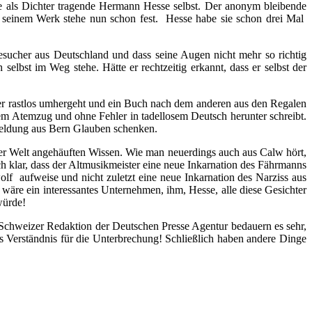
de als Dichter tragende Hermann Hesse selbst. Der anonym bleibende
zu seinem Werk stehe nun schon fest. Hesse habe sie schon drei Mal
esucher aus Deutschland und dass seine Augen nicht mehr so richtig
lbst im Weg stehe. Hätte er rechtzeitig erkannt, dass er selbst der
 er rastlos umhergeht und ein Buch nach dem anderen aus den Regalen
nem Atemzug und ohne Fehler in tadellosem Deutsch herunter schreibt.
Meldung aus Bern Glauben schenken.
ller Welt angehäuften Wissen. Wie man neuerdings auch aus Calw hört,
h klar, dass der Altmusikmeister eine neue Inkarnation des Fährmanns
f aufweise und nicht zuletzt eine neue Inkarnation des Narziss aus
äre ein interessantes Unternehmen, ihm, Hesse, alle diese Gesichter
würde!
Schweizer Redaktion der Deutschen Presse Agentur bedauern es sehr,
les Verständnis für die Unterbrechung! Schließlich haben andere Dinge