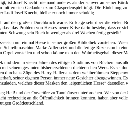
igt, ist Josef Knecht niemand anderes als der schwer an seiner Bür
hren mit ernsten Gedanken zum Glasperlenspiel trägt. Die Einleitung 
er Ludi Josef Knecht, bleibe er noch immer schuldig.
och auf den großen Durchbruch warte. Er klage sehr über die vielen B
ass das Problem von Hesses neuer Krise darin bestehe, dass er sich se
nnten Schwung sein Buch in weniger als drei Wochen fertig gestellt!
se sich nur einmal Hesse in seiner großen Bibliothek vorstellen. Wie
ne Schreibmaschine Marke Adler setzt und die fertige Rezension in ei
ßen Orgel vorstellen und schon könne man den Wahrheitsgehalt dieser 
hek und dem in vielen Jahren des eifrigen Studiums von Büchern aus a
 mit seinem gesamten bisher erschienen dichterischen Werk. Es sei doc
cken durchaus Züge des Harry Haller aus dem weltberühmten Steppenwol
rhaft, seiner eigenen Person immer neue Gesichter abzugewinnen. Es w
nzuladen, welches dieser Masken den „eigentlichen Hesse“ darstellen 
ieg Heil! und der Ouvertüre zu Tannhäuser unterbrochen. Wir von der 
icht rechtzeitig an die Öffentlichkeit bringen konnten, haben aber vol
eutigen Großdeutschland.