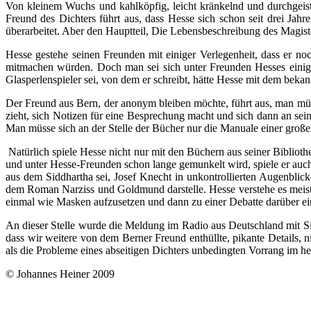
Von kleinem Wuchs und kahlköpfig, leicht kränkelnd und durchgeist
Freund des Dichters führt aus, dass Hesse sich schon seit drei Ja
überarbeitet. Aber den Hauptteil, Die Lebensbeschreibung des Magist
Hesse gestehe seinen Freunden mit einiger Verlegenheit, dass er n
mitmachen würden. Doch man sei sich unter Freunden Hesses einig, d
Glasperlenspieler sei, von dem er schreibt, hätte Hesse mit dem beka
Der Freund aus Bern, der anonym bleiben möchte, führt aus, man müs
zieht, sich Notizen für eine Besprechung macht und sich dann an sei
Man müsse sich an der Stelle der Bücher nur die Manuale einer gro
Natürlich spiele Hesse nicht nur mit den Büchern aus seiner Bibliot
und unter Hesse-Freunden schon lange gemunkelt wird, spiele er auch
aus dem Siddhartha sei, Josef Knecht in unkontrollierten Augenbli
dem Roman Narziss und Goldmund darstelle. Hesse verstehe es meiste
einmal wie Masken aufzusetzen und dann zu einer Debatte darüber ei
An dieser Stelle wurde die Meldung im Radio aus Deutschland mit S
dass wir weitere von dem Berner Freund enthüllte, pikante Details, n
als die Probleme eines abseitigen Dichters unbedingten Vorrang im h
© Johannes Heiner 2009