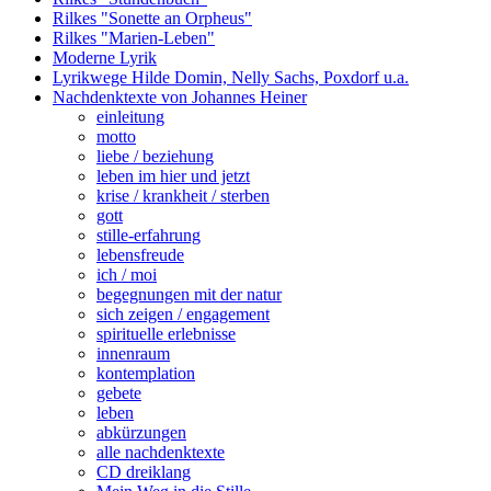
Rilkes "Sonette an Orpheus"
Rilkes "Marien-Leben"
Moderne Lyrik
Lyrikwege Hilde Domin, Nelly Sachs, Poxdorf u.a.
Nachdenktexte von Johannes Heiner
einleitung
motto
liebe / beziehung
leben im hier und jetzt
krise / krankheit / sterben
gott
stille-erfahrung
lebensfreude
ich / moi
begegnungen mit der natur
sich zeigen / engagement
spirituelle erlebnisse
innenraum
kontemplation
gebete
leben
abkürzungen
alle nachdenktexte
CD dreiklang